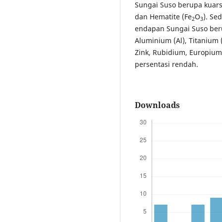
Sungai Suso berupa kuarsa
dan Hematite (Fe
O
). Se
2
3
endapan Sungai Suso berupa
Aluminium (Al), Titanium 
Zink, Rubidium, Europiu
persentasi rendah.
Downloads