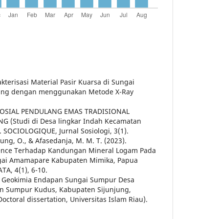
terisasi Material Pasir Kuarsa di Sungai
ang dengan menggunakan Metode X-Ray
SI SOSIAL PENDULANG EMAS TRADISIONAL
(Studi di Desa lingkar Indah Kecamatan
 SOCIOLOGIQUE, Jurnal Sosiologi, 3(1).
tiung, O., & Afasedanja, M. M. T. (2023).
cence Terhadap Kandungan Mineral Logam Pada
gai Amamapare Kabupaten Mimika, Papua
TA, 4(1), 6-10.
sis Geokimia Endapan Sungai Sumpur Desa
n Sumpur Kudus, Kabupaten Sijunjung,
octoral dissertation, Universitas Islam Riau).