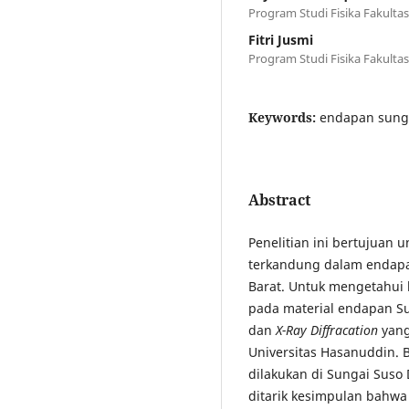
Program Studi Fisika Fakulta
Fitri Jusmi
Program Studi Fisika Fakulta
Keywords:
endapan sunga
Abstract
Penelitian ini bertujuan 
terkandung dalam endapa
Barat. Untuk mengetahui
pada material endapan S
dan
X-Ray Diffracation
yang
Universitas Hasanuddin. B
dilakukan di Sungai Suso
ditarik kesimpulan bahw