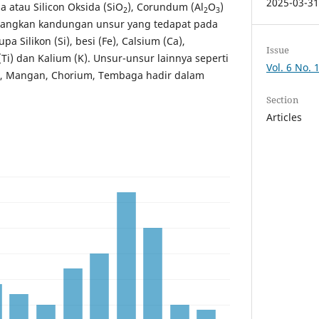
2025-03-3
 atau Silicon Oksida (SiO
), Corundum (Al
O
)
2
2
3
dangkan kandungan unsur yang tedapat pada
 Silikon (Si), besi (Fe), Calsium (Ca),
Issue
(Ti) dan Kalium (K). Unsur-unsur lainnya seperti
Vol. 6 No. 
m, Mangan, Chorium, Tembaga hadir dalam
Section
Articles