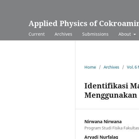
Applied Physics of Cokroami
Current
Archives
Submissions
About
Home
/
Archives
/
Vol. 6
Identifikasi 
Menggunakan X
Nirwana Nirwana
Program Studi Fisika Fakulta
Aryadi Nurfalaq